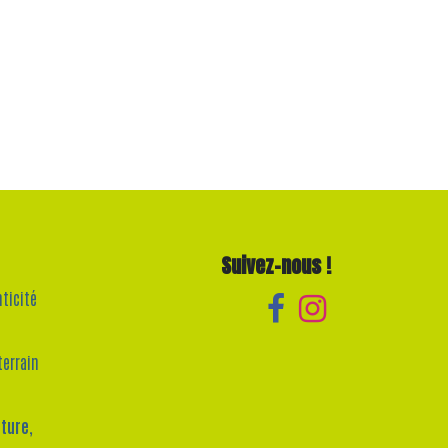
Sui​vez-nous !
ticité
terrain
ture,