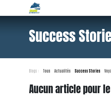
Se rendre au contenu
Accueil
Résultats
Épreuves
Inscri
Success Stori
Blogs :
Tous
Actualités
Success Stories
Voy
Aucun article pour l