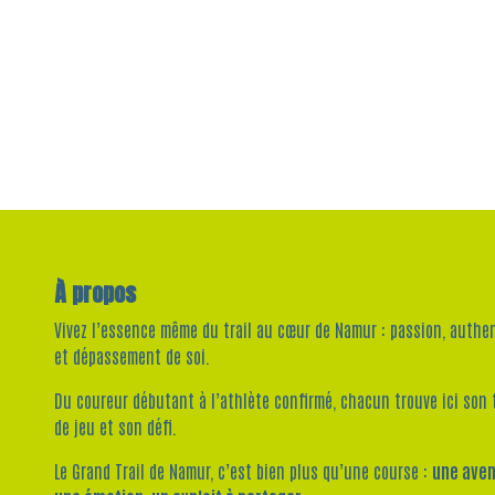
À propos
Vivez l’essence même du trail au cœur de Namur : passion, authen
et dépassement de soi.
Du coureur débutant à l’athlète confirmé, chacun trouve ici son 
de jeu et son défi.
Le Grand Trail de Namur, c’est bien plus qu’une course :
une aven