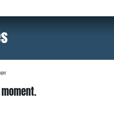
ptions
Infos pratiques
Contact & FAQ
es
ager
e moment.